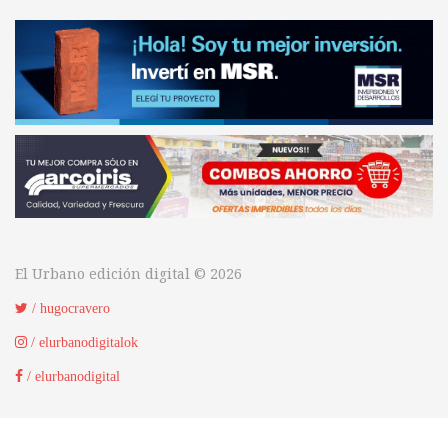
El Urbano edición digital © 2026
/ hugocravero
/ elurbanodigitalok
/ elurbanodigital