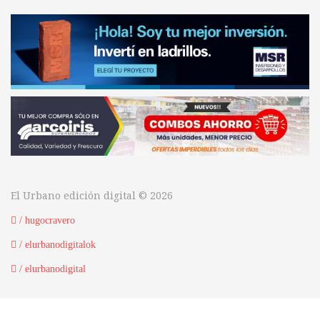
El Urbano edición digital © 2026
/ hugocravero
/ elurbanodigitalok
/ elurbanodigital