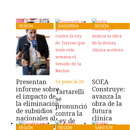
REGIÓN
BAIGORRIA
REGIÓN
Presentan
SOEA
Se puso la 10
informe sobre
Construye:
Tartarelli
el impacto de
avanza la
se
la eliminación
obra de la
pronunció
de subsidios
futura
contra la
nacionales al
clínica
Ley de
transporte en
aceitera
Tierras
REGIÓN
REGIÓN
SANTA FE