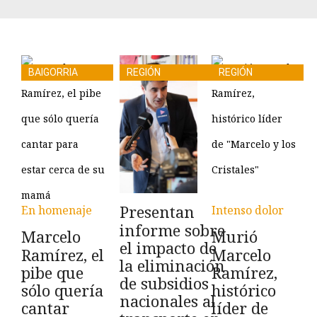
BAIGORRIA
REGIÓN
REGIÓN
Presentan
En homenaje
Intenso dolor
informe sobre
Marcelo
Murió
el impacto de
Ramírez, el
Marcelo
la eliminación
pibe que
Ramírez,
de subsidios
sólo quería
histórico
nacionales al
cantar
líder de