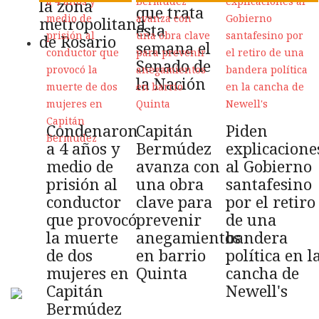
la zona
que trata
metropolitana
esta
de Rosario
semana el
Senado de
la Nación
Condenaron
Capitán
Piden
a 4 años y
Bermúdez
explicacione
medio de
avanza con
al Gobierno
prisión al
una obra
santafesino
conductor
clave para
por el retiro
que provocó
prevenir
de una
la muerte
anegamientos
bandera
de dos
en barrio
política en l
mujeres en
Quinta
cancha de
Capitán
Newell's
Bermúdez