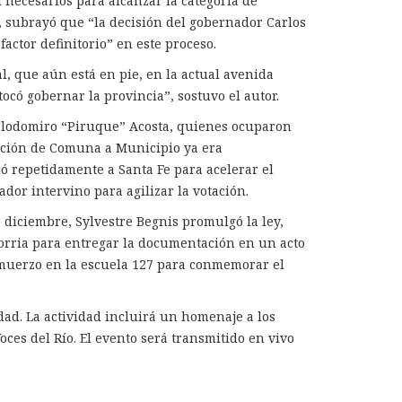
 necesarios para alcanzar la categoría de
 subrayó que “la decisión del gobernador Carlos
factor definitorio” en este proceso.
l, que aún está en pie, en la actual avenida
ocó gobernar la provincia”, sostuvo el autor.
n Clodomiro “Piruque” Acosta, quienes ocuparon
vación de Comuna a Municipio ya era
ó repetidamente a Santa Fe para acelerar el
dor intervino para agilizar la votación.
 diciembre, Sylvestre Begnis promulgó la ley,
gorria para entregar la documentación en un acto
almuerzo en la escuela 127 para conmemorar el
udad. La actividad incluirá un homenaje a los
oces del Río. El evento será transmitido en vivo