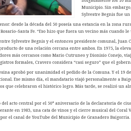
holgadamente los 10 mil
Municipio. Sin embargo,
Sylvestre Begnis fue un 
nor: desde la década del 50 poseía una estancia en la zona rura
a Rosario–Santa Fe. “Eso hizo que fuera un vecino más cuando le t
a entre Sylvestre Begnis y el entonces presidente comunal, Jua
 producto de una relación cercana entre ambos. En 1975, la ele
dores más cercanos como Mario Cutruneo y Dionisio Conejo, viaj
gistros formales, Cravero considera “casi seguro” que el goberna
fesina aprobó por unanimidad el pedido de la Comuna. Y el 19 de
tucional. Ese mismo día, el mandatario viajó personalmente a Bai
os que celebraron el histórico logro. Más tarde, se realizó un 
 del acto central por el 50° aniversario de la declaratoria de ci
rante en 1983, una cata de vinos y el cierre musical del Coral V
g por el canal de YouTube del Municipio de Granadero Baigorria.