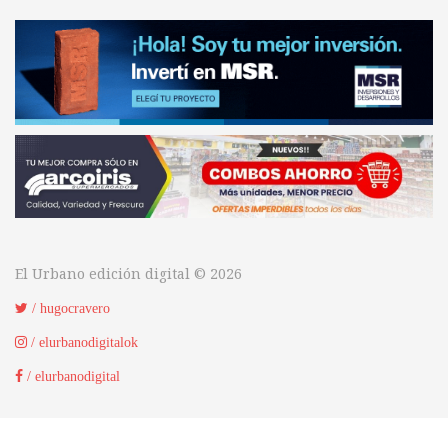
El Urbano edición digital © 2026
/ hugocravero
/ elurbanodigitalok
/ elurbanodigital