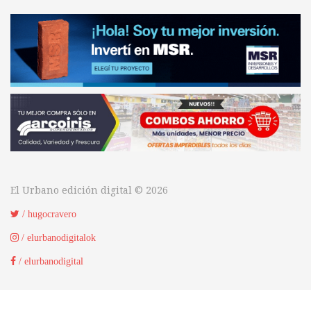
El Urbano edición digital © 2026
/ hugocravero
/ elurbanodigitalok
/ elurbanodigital