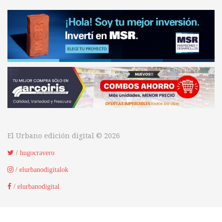
El Urbano edición digital © 2026
/ hugocravero
/ elurbanodigitalok
/ elurbanodigital